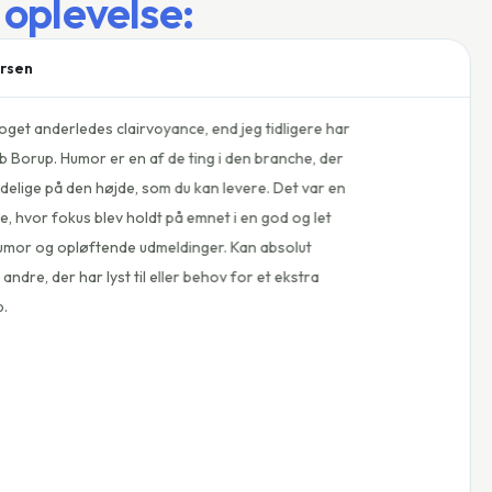
 oplevelse:
Freya Camilla Laursen
jeg tidligere har
Mit møde med Jakob, var så r
den branche, der
oplevet, at få klarhed, i de
evere. Det var en
spændende, sjovt og opløfte
 en god og let
områder, og mindet om ting 
Kan absolut
mig, at få frem igen. Den sk
for et ekstra
med Jakob skal opleves.