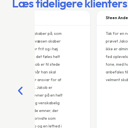
Læs tideligere klienters
Steen Andersen
m
Tak for en noget anderledes clairvoyance, end 
prøvet Jakob Borup. Humor er en af de ting i 
ikke er almindelige på den højde, som du kan l
fed oplevelse, hvor fokus blev holdt på emnet i
tone, med humor og opløftende udmeldinger. 
anbefales til andre, der har lyst til eller behov 
velment skub.
t
i