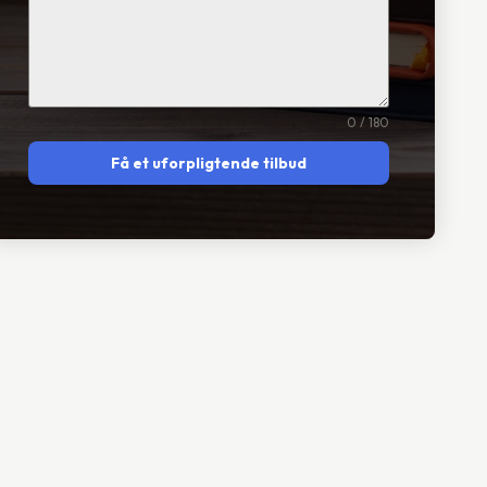
0 / 180
Få et uforpligtende tilbud